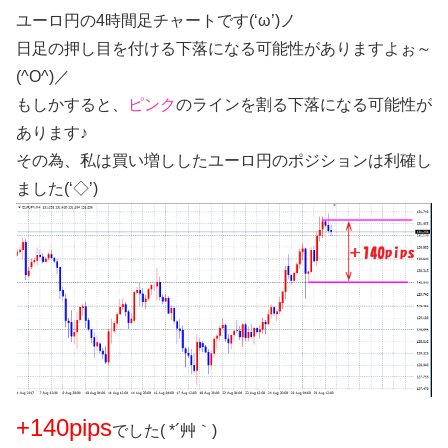
ユーロ円の4時間足チャートです(‘ω’)ノ
日足の押し目を付ける下落になる可能性がありますよぉ～
(^O^)／
もしかすると、
ピンク
のラインを割る下落になる可能性が
あります♪
その為、私は買い増ししたユーロ円のポジションは利確し
ました(‘◇’)ゞ
+140pips
でした( *´艸｀)