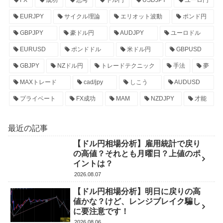
EURJPY
サイクル理論
エリオット波動
ポンド円
GBPJPY
豪ドル円
AUDJPY
ユーロドル
EURUSD
ポンドドル
米ドル円
GBPUSD
GBJPY
NZドル円
トレードテクニック
手法
夢
MAXトレード
cad/jpy
しこう
AUDUSD
プライベート
FX成功
MAM
NZDJPY
才能
最近の記事
【ドル円相場分析】雇用統計で戻り
の高値？それとも月曜日？上値のポ
イントは？
2026.08.07
【ドル円相場分析】明日に戻りの高
値かな？けど、レンジブレイク騙し
に要注意です！
2026.08.06