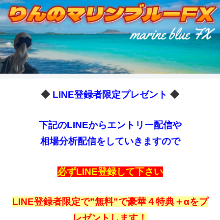
◆
LINE登録者限定プレゼント
◆
下記のLINEからエントリー配信や
相場分析配信をしていきますので
必ずLINE登録して下さい
LINE登録者限定で”無料”で豪華４特典＋αをプ
レゼントします！