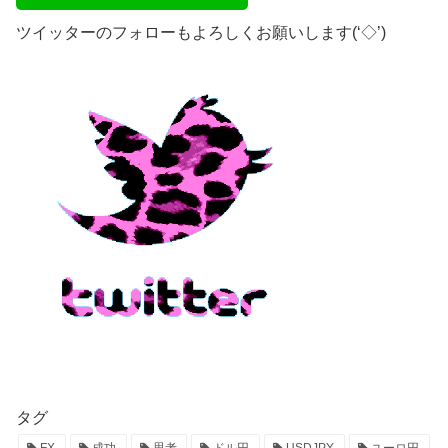
ツイッターのフォローもよろしくお願いします(‘◇’)ゞ
タグ
FX
成功
思考
ドル円
USDJPY
ユーロ円