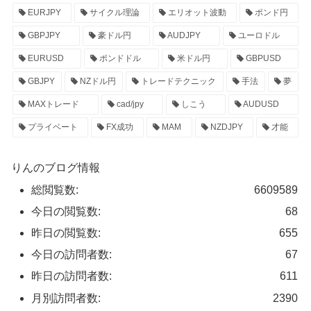
EURJPY
サイクル理論
エリオット波動
ポンド円
GBPJPY
豪ドル円
AUDJPY
ユーロドル
EURUSD
ポンドドル
米ドル円
GBPUSD
GBJPY
NZドル円
トレードテクニック
手法
夢
MAXトレード
cad/jpy
しこう
AUDUSD
プライベート
FX成功
MAM
NZDJPY
才能
りんのブログ情報
総閲覧数:
6609589
今日の閲覧数:
68
昨日の閲覧数:
655
今日の訪問者数:
67
昨日の訪問者数:
611
月別訪問者数:
2390