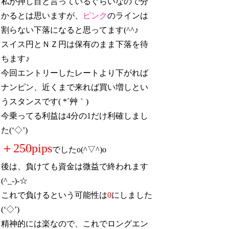
私が押し目と言っているぐらいなので分
かるとは思いますが、
ピンク
のラインは
割らない下落になると思ってます(^^♪
スイス円とＮＺ円は保有のまま下落を待
ちます♪
今回エントリーしたレートより下がれば
ナンピン、近くまで来れば買い増しとい
うスタンスです( *´艸｀)
今乗ってる利益は4分の1だけ利確しまし
た(‘◇’)ゞ
＋250pips
でしたo(^▽^)o
後は、負けても資金は微益で終われます
(^_-)-☆
これで負けるという可能性は
0
にしました
(‘◇’)ゞ
精神的には楽なので、これでロングエン