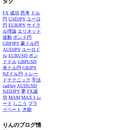
タグ
FX
成功
思考
ドル
円
USDJPY
ユーロ
円
EURJPY
サイク
ル理論
エリオット
波動
ポンド円
GBPJPY
豪ドル円
AUDJPY
ユーロド
ル
EURUSD
ポン
ドドル
GBPUSD
米ドル円
GBJPY
NZドル円
トレー
ドテクニック
手法
cad/jpy
AUDUSD
NZDJPY
夢
FX成
功
MAM
MAXトレ
ード
しこう
プラ
イベート
才能
りんのブログ情