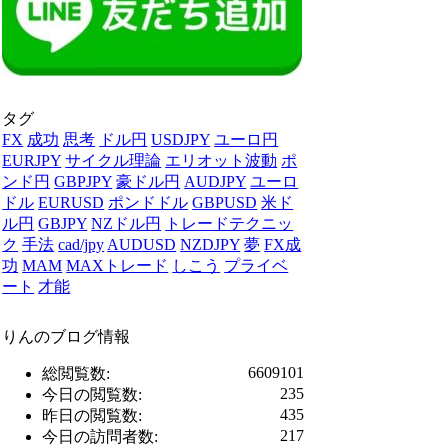
タグ
FX
成功
思考
ドル円
USDJPY
ユーロ円
EURJPY
サイクル理論
エリオット波動
ポ
ンド円
GBPJPY
豪ドル円
AUDJPY
ユーロ
ドル
EURUSD
ポンドドル
GBPUSD
米ド
ル円
GBJPY
NZドル円
トレードテクニッ
ク
手法
cad/jpy
AUDUSD
NZDJPY
夢
FX成
功
MAM
MAXトレード
しこう
プライベ
ート
才能
りんのブログ情報
6609101
総閲覧数:
235
今日の閲覧数:
435
昨日の閲覧数:
217
今日の訪問者数: