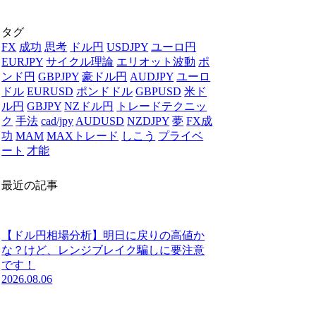
タグ
FX
成功
思考
ドル円
USDJPY
ユーロ円
EURJPY
サイクル理論
エリオット波動
ポ
ンド円
GBPJPY
豪ドル円
AUDJPY
ユーロ
ドル
EURUSD
ポンドドル
GBPUSD
米ド
ル円
GBJPY
NZドル円
トレードテクニッ
ク
手法
cad/jpy
AUDUSD
NZDJPY
夢
FX成
功
MAM
MAXトレード
しこう
プライベ
ート
才能
最近の記事
【ドル円相場分析】明日に戻りの高値か
な？けど、レンジブレイク騙しに要注意
です！
2026.08.06