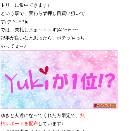
トリーに集中できます♪
という事で、変わらず押し目買い狙いで
すp(*＾-＾*)q
では、失礼しまぁ～～～す(@^^)/~~~
記事が良いなと思ったら、ポチッやっち
ゃってぇ～♪
ゆきと友達になってくれた方限定で、
無
料レポートを配布
しています♪