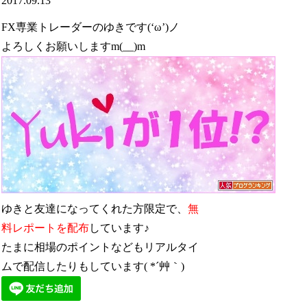
2017.09.13
FX専業トレーダーのゆきです(‘ω’)ノ
よろしくお願いしますm(__)m
ゆきと友達になってくれた方限定で、
無
料レポートを配布
しています♪
たまに相場のポイントなどもリアルタイ
ムで配信したりもしています( *´艸｀)