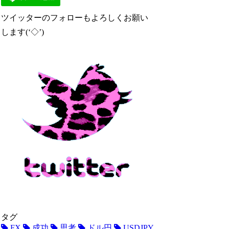
ツイッターのフォローもよろしくお願い
します(‘◇’)ゞ
タグ
FX
成功
思考
ドル円
USDJPY