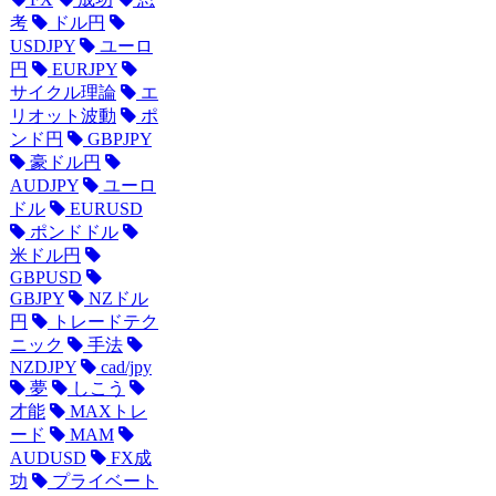
考
ドル円
USDJPY
ユーロ
円
EURJPY
サイクル理論
エ
リオット波動
ポ
ンド円
GBPJPY
豪ドル円
AUDJPY
ユーロ
ドル
EURUSD
ポンドドル
米ドル円
GBPUSD
GBJPY
NZドル
円
トレードテク
ニック
手法
NZDJPY
cad/jpy
夢
しこう
才能
MAXトレ
ード
MAM
AUDUSD
FX成
功
プライベート