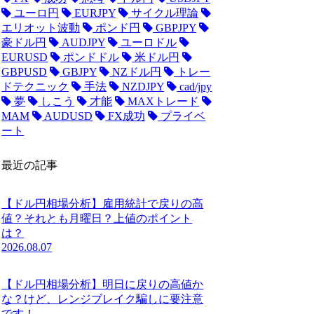
ユーロ円
EURJPY
サイクル理論
エリオット波動
ポンド円
GBPJPY
豪ドル円
AUDJPY
ユーロドル
EURUSD
ポンドドル
米ドル円
GBPUSD
GBJPY
NZドル円
トレー
ドテクニック
手法
NZDJPY
cad/jpy
夢
しこう
才能
MAXトレード
MAM
AUDUSD
FX成功
プライベ
ート
最近の記事
【ドル円相場分析】雇用統計で戻りの高
値？それとも月曜日？上値のポイント
は？
2026.08.07
【ドル円相場分析】明日に戻りの高値か
な？けど、レンジブレイク騙しに要注意
です！