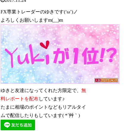
2017.11.24
FX専業トレーダーのゆきです(‘ω’)ノ
よろしくお願いしますm(__)m
ゆきと友達になってくれた方限定で、
無
料レポートを配布
しています♪
たまに相場のポイントなどもリアルタイ
ムで配信したりもしています( *´艸｀)