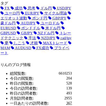
タグ
FX
成功
思考
ドル円
USDJPY
ユーロ円
EURJPY
サイクル理論
エリオット波動
ポンド円
GBPJPY
豪ドル円
AUDJPY
ユーロドル
EURUSD
ポンドドル
米ドル円
GBPUSD
GBJPY
NZドル円
トレー
ドテクニック
手法
NZDJPY
cad/jpy
夢
しこう
才能
MAXトレード
MAM
AUDUSD
FX成功
プライベ
ート
りんのブログ情報
6610253
総閲覧数:
204
今日の閲覧数:
528
昨日の閲覧数:
139
今日の訪問者数:
493
昨日の訪問者数:
2955
月別訪問者数:
367
一日あたりの訪問者数: