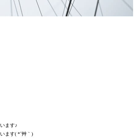
います♪
す( *´艸｀)