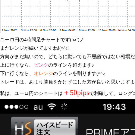
ユーロ円の4時間足チャートです(‘ω’)ノ
まだレンジが続いてますね!(^^)!
方向がまだ無いので、どちらに動いても不思議ではない相場だ
上に行くなら、
ピンク
のラインを超えます♪
下に行くなら、
オレンジ
のラインを割ります(^^♪
トレードは、あまり勝負をかけずにした方が良いと思いますよぉ～
＋50pips
私は、ユーロ円のショートは
で利確して、ロングエン