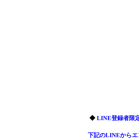
◆
LINE登録者限
下記のLINEから