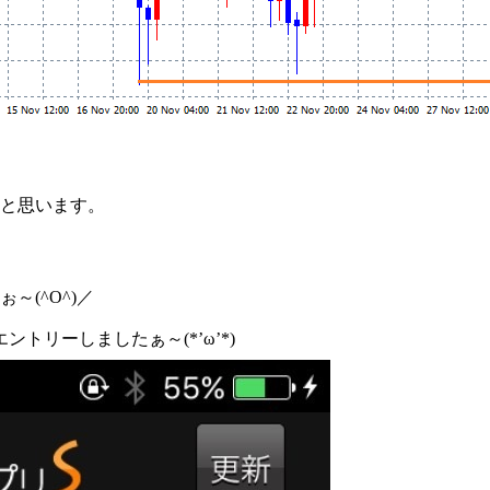
と思います。
(^O^)／
トリーしましたぁ～(*’ω’*)