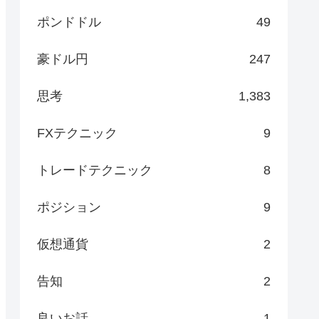
ポンドドル
49
豪ドル円
247
思考
1,383
FXテクニック
9
トレードテクニック
8
ポジション
9
仮想通貨
2
告知
2
良いお話
1