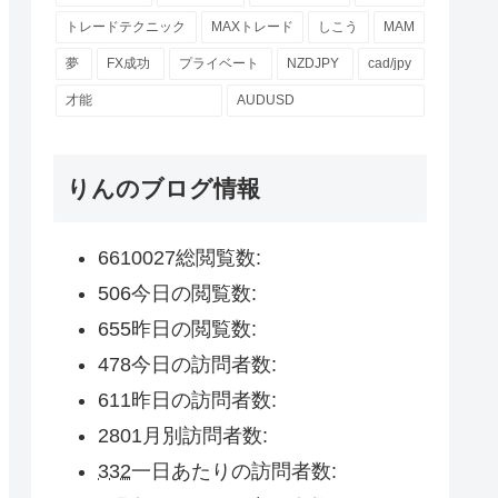
トレードテクニック
MAXトレード
しこう
MAM
夢
FX成功
プライベート
NZDJPY
cad/jpy
才能
AUDUSD
りんのブログ情報
6610027
総閲覧数:
506
今日の閲覧数:
655
昨日の閲覧数:
478
今日の訪問者数:
611
昨日の訪問者数:
2801
月別訪問者数:
332
一日あたりの訪問者数: