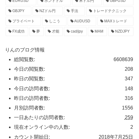
EURUSD
ポンドドル
米ドル円
GBPUSD
GBJPY
NZドル円
手法
トレードテクニック
プライベート
しこう
AUDUSD
MAXトレード
FX成功
夢
才能
cad/jpy
MAM
NZDJPY
りんのブログ情報
総閲覧数:
6608639
今日の閲覧数:
208
昨日の閲覧数:
347
今日の訪問者数:
148
昨日の訪問者数:
316
月別訪問者数:
1556
一日あたりの訪問者数:
259
現在オンライン中の人数:
2
カウント開始日:
2018年7月25日