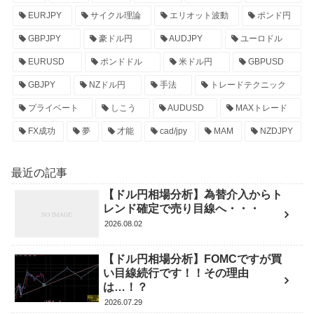
EURJPY
サイクル理論
エリオット波動
ポンド円
GBPJPY
豪ドル円
AUDJPY
ユーロドル
EURUSD
ポンドドル
米ドル円
GBPUSD
GBJPY
NZドル円
手法
トレードテクニック
プライベート
しこう
AUDUSD
MAXトレード
FX成功
夢
才能
cad/jpy
MAM
NZDJPY
最近の記事
【ドル円相場分析】為替介入からト
レンド確定で売り目線へ・・・
2026.08.02
【ドル円相場分析】FOMCですが買
い目線続行です！！その理由
は…！？
2026.07.29