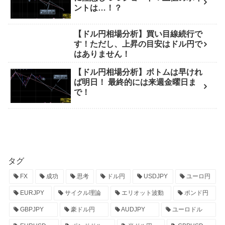
ントは…！？
【ドル円相場分析】買い目線続行で
す！ただし、上昇の目安はドル円で
はありません！
【ドル円相場分析】ボトムは早けれ
ば明日！ 最終的には来週金曜日ま
で！
タグ
FX
成功
思考
ドル円
USDJPY
ユーロ円
EURJPY
サイクル理論
エリオット波動
ポンド円
GBPJPY
豪ドル円
AUDJPY
ユーロドル