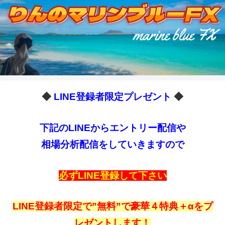
◆
LINE登録者限定プレゼント
◆
下記のLINEからエントリー配信や
相場分析配信をしていきますので
必ずLINE登録して下さい
LINE登録者限定で”無料”で豪華４特典＋αをプ
レゼントします！