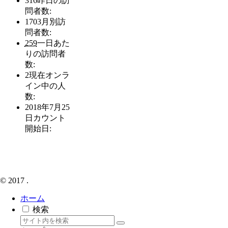
316
昨日の訪
問者数:
1703
月別訪
問者数:
259
一日あた
りの訪問者
数:
2
現在オンラ
イン中の人
数:
2018年7月25
日
カウント
開始日:
© 2017 .
ホーム
検索