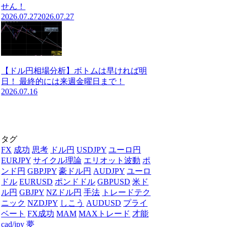
せん！
2026.07.27
2026.07.27
【ドル円相場分析】ボトムは早ければ明
日！ 最終的には来週金曜日まで！
2026.07.16
タグ
FX
成功
思考
ドル円
USDJPY
ユーロ円
EURJPY
サイクル理論
エリオット波動
ポ
ンド円
GBPJPY
豪ドル円
AUDJPY
ユーロ
ドル
EURUSD
ポンドドル
GBPUSD
米ド
ル円
GBJPY
NZドル円
手法
トレードテク
ニック
NZDJPY
しこう
AUDUSD
プライ
ベート
FX成功
MAM
MAXトレード
才能
cad/jpy
夢