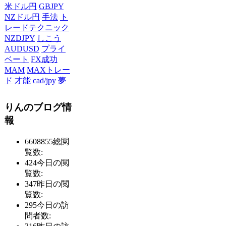
米ドル円
GBJPY
NZドル円
手法
ト
レードテクニック
NZDJPY
しこう
AUDUSD
プライ
ベート
FX成功
MAM
MAXトレー
ド
才能
cad/jpy
夢
りんのブログ情
報
6608855
総閲
覧数:
424
今日の閲
覧数:
347
昨日の閲
覧数:
295
今日の訪
問者数: