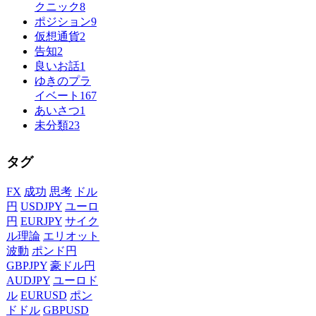
クニック
8
ポジション
9
仮想通貨
2
告知
2
良いお話
1
ゆきのプラ
イベート
167
あいさつ
1
未分類
23
タグ
FX
成功
思考
ドル
円
USDJPY
ユーロ
円
EURJPY
サイク
ル理論
エリオット
波動
ポンド円
GBPJPY
豪ドル円
AUDJPY
ユーロド
ル
EURUSD
ポン
ドドル
GBPUSD