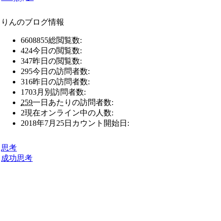
りんのブログ情報
6608855
総閲覧数:
424
今日の閲覧数:
347
昨日の閲覧数:
295
今日の訪問者数:
316
昨日の訪問者数:
1703
月別訪問者数:
259
一日あたりの訪問者数:
2
現在オンライン中の人数:
2018年7月25日
カウント開始日:
思考
成功
思考