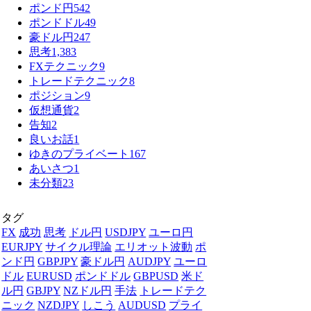
ポンド円
542
ポンドドル
49
豪ドル円
247
思考
1,383
FXテクニック
9
トレードテクニック
8
ポジション
9
仮想通貨
2
告知
2
良いお話
1
ゆきのプライベート
167
あいさつ
1
未分類
23
タグ
FX
成功
思考
ドル円
USDJPY
ユーロ円
EURJPY
サイクル理論
エリオット波動
ポ
ンド円
GBPJPY
豪ドル円
AUDJPY
ユーロ
ドル
EURUSD
ポンドドル
GBPUSD
米ド
ル円
GBJPY
NZドル円
手法
トレードテク
ニック
NZDJPY
しこう
AUDUSD
プライ