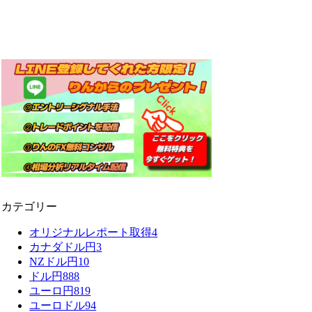
カテゴリー
オリジナルレポート取得
4
カナダドル円
3
NZドル円
10
ドル円
888
ユーロ円
819
ユーロドル
94