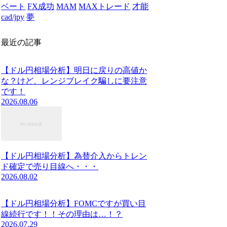
ベート
FX成功
MAM
MAXトレード
才能
cad/jpy
夢
最近の記事
【ドル円相場分析】明日に戻りの高値か
な？けど、レンジブレイク騙しに要注意
です！
2026.08.06
【ドル円相場分析】為替介入からトレン
ド確定で売り目線へ・・・
2026.08.02
【ドル円相場分析】FOMCですが買い目
線続行です！！その理由は…！？
2026.07.29