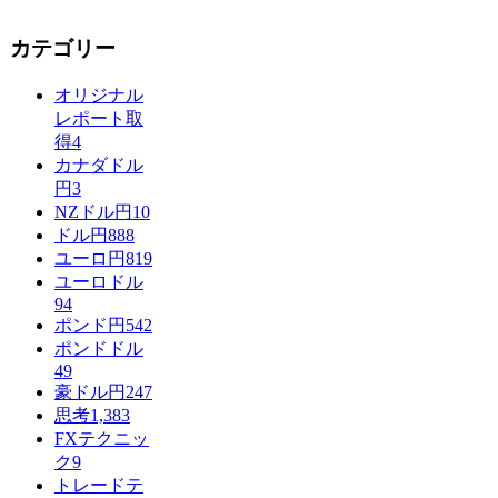
カテゴリー
オリジナル
レポート取
得
4
カナダドル
円
3
NZドル円
10
ドル円
888
ユーロ円
819
ユーロドル
94
ポンド円
542
ポンドドル
49
豪ドル円
247
思考
1,383
FXテクニッ
ク
9
トレードテ