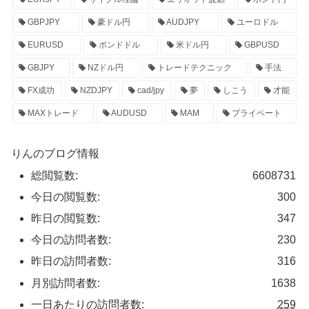
GBPJPY
豪ドル円
AUDJPY
ユーロドル
EURUSD
ポンドドル
米ドル円
GBPUSD
GBJPY
NZドル円
トレードテクニック
手法
FX成功
NZDJPY
cad/jpy
夢
しこう
才能
MAXトレード
AUDUSD
MAM
プライベート
りんのブログ情報
総閲覧数:
6608731
今日の閲覧数:
300
昨日の閲覧数:
347
今日の訪問者数:
230
昨日の訪問者数:
316
月別訪問者数:
1638
一日あたりの訪問者数:
259