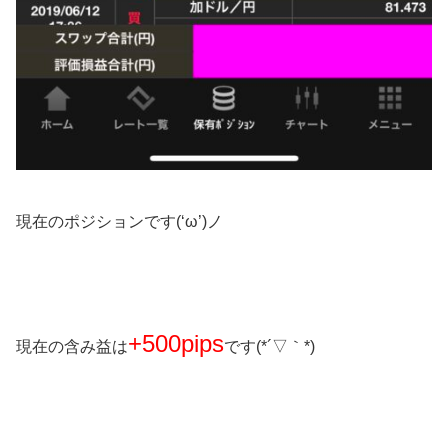
現在のポジションです(‘ω’)ノ
+500pips
現在の含み益は
です(*´▽｀*)