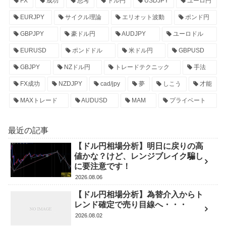
FX
成功
思考
ドル円
USDJPY
ユーロ円
EURJPY
サイクル理論
エリオット波動
ポンド円
GBPJPY
豪ドル円
AUDJPY
ユーロドル
EURUSD
ポンドドル
米ドル円
GBPUSD
GBJPY
NZドル円
トレードテクニック
手法
FX成功
NZDJPY
cad/jpy
夢
しこう
才能
MAXトレード
AUDUSD
MAM
プライベート
最近の記事
【ドル円相場分析】明日に戻りの高
値かな？けど、レンジブレイク騙し
に要注意です！
2026.08.06
【ドル円相場分析】為替介入からト
レンド確定で売り目線へ・・・
2026.08.02