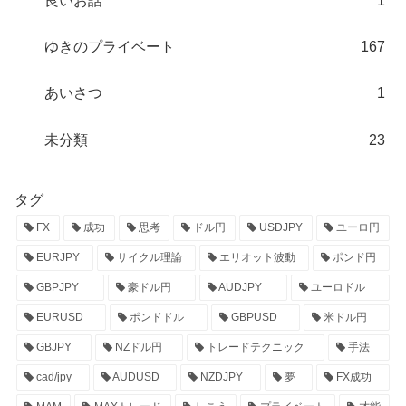
良いお話
1
ゆきのプライベート
167
あいさつ
1
未分類
23
タグ
FX
成功
思考
ドル円
USDJPY
ユーロ円
EURJPY
サイクル理論
エリオット波動
ポンド円
GBPJPY
豪ドル円
AUDJPY
ユーロドル
EURUSD
ポンドドル
GBPUSD
米ドル円
GBJPY
NZドル円
トレードテクニック
手法
cad/jpy
AUDUSD
NZDJPY
夢
FX成功