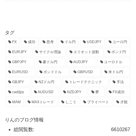
タグ
FX
成功
思考
ドル円
USDJPY
ユーロ円
EURJPY
サイクル理論
エリオット波動
ポンド円
GBPJPY
豪ドル円
AUDJPY
ユーロドル
EURUSD
ポンドドル
GBPUSD
米ドル円
GBJPY
NZドル円
トレードテクニック
手法
cad/jpy
AUDUSD
NZDJPY
夢
FX成功
MAM
MAXトレード
しこう
プライベート
才能
りんのブログ情報
総閲覧数:
6610267