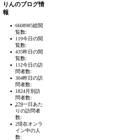
りんのブログ情
報
6608985
総閲
覧数:
119
今日の閲
覧数:
435
昨日の閲
覧数:
112
今日の訪
問者数:
304
昨日の訪
問者数:
1824
月別訪
問者数:
279
一日あた
りの訪問者
数:
2
現在オンラ
イン中の人
数: