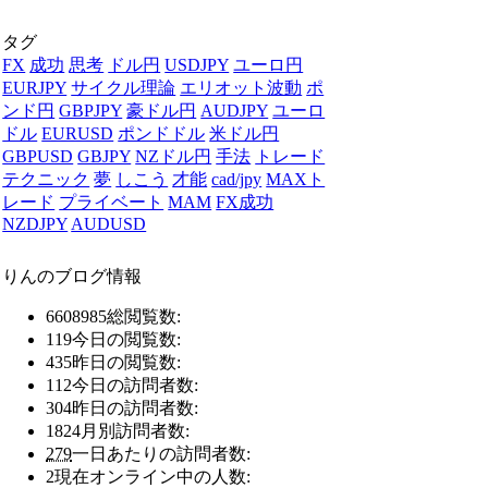
タグ
FX
成功
思考
ドル円
USDJPY
ユーロ円
EURJPY
サイクル理論
エリオット波動
ポ
ンド円
GBPJPY
豪ドル円
AUDJPY
ユーロ
ドル
EURUSD
ポンドドル
米ドル円
GBPUSD
GBJPY
NZドル円
手法
トレード
テクニック
夢
しこう
才能
cad/jpy
MAXト
レード
プライベート
MAM
FX成功
NZDJPY
AUDUSD
りんのブログ情報
6608985
総閲覧数:
119
今日の閲覧数:
435
昨日の閲覧数:
112
今日の訪問者数:
304
昨日の訪問者数:
1824
月別訪問者数:
279
一日あたりの訪問者数:
2
現在オンライン中の人数: