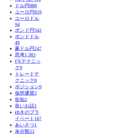
ドル円
888
ユーロ円
819
ユーロドル
94
ポンド円
542
ポンドドル
49
豪ドル円
247
思考
1,383
FXテクニッ
ク
9
トレードテ
クニック
8
ポジション
9
仮想通貨
2
告知
2
良いお話
1
ゆきのプラ
イベート
167
あいさつ
1
未分類
23