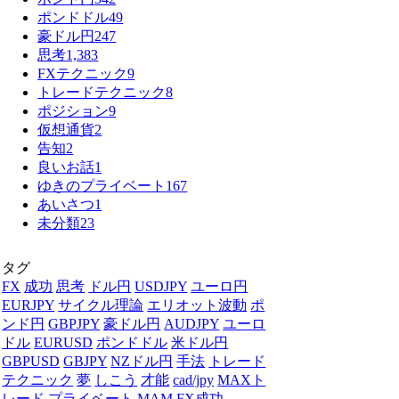
ポンドドル
49
豪ドル円
247
思考
1,383
FXテクニック
9
トレードテクニック
8
ポジション
9
仮想通貨
2
告知
2
良いお話
1
ゆきのプライベート
167
あいさつ
1
未分類
23
タグ
FX
成功
思考
ドル円
USDJPY
ユーロ円
EURJPY
サイクル理論
エリオット波動
ポ
ンド円
GBPJPY
豪ドル円
AUDJPY
ユーロ
ドル
EURUSD
ポンドドル
米ドル円
GBPUSD
GBJPY
NZドル円
手法
トレード
テクニック
夢
しこう
才能
cad/jpy
MAXト
レード
プライベート
MAM
FX成功