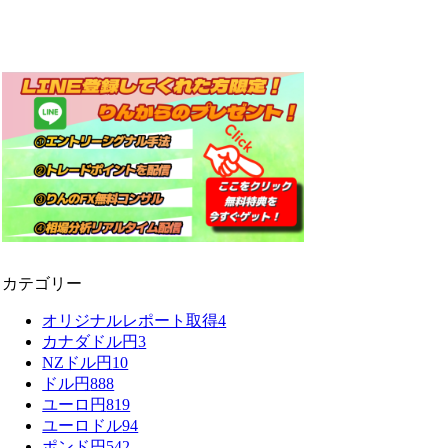
カテゴリー
オリジナルレポート取得
4
カナダドル円
3
NZドル円
10
ドル円
888
ユーロ円
819
ユーロドル
94
ポンド円
542