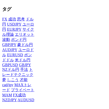
タグ
FX
成功
思考
ドル
円
USDJPY
ユーロ
円
EURJPY
サイク
ル理論
エリオット
波動
ポンド円
GBPJPY
豪ドル円
AUDJPY
ユーロド
ル
EURUSD
ポン
ドドル
米ドル円
GBPUSD
GBJPY
NZドル円
手法
ト
レードテクニック
夢
しこう
才能
cad/jpy
MAXトレ
ード
プライベート
MAM
FX成功
NZDJPY
AUDUSD