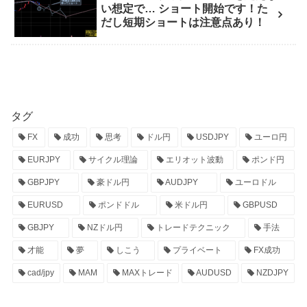
い想定で… ショート開始です！た
だし短期ショートは注意点あり！
タグ
FX
成功
思考
ドル円
USDJPY
ユーロ円
EURJPY
サイクル理論
エリオット波動
ポンド円
GBPJPY
豪ドル円
AUDJPY
ユーロドル
EURUSD
ポンドドル
米ドル円
GBPUSD
GBJPY
NZドル円
トレードテクニック
手法
才能
夢
しこう
プライベート
FX成功
cad/jpy
MAM
MAXトレード
AUDUSD
NZDJPY