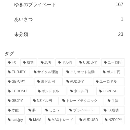
ゆきのプライベート
167
あいさつ
1
未分類
23
タグ
FX
成功
思考
ドル円
USDJPY
ユーロ円
EURJPY
サイクル理論
エリオット波動
ポンド円
GBPJPY
豪ドル円
AUDJPY
ユーロドル
EURUSD
ポンドドル
米ドル円
GBPUSD
GBJPY
NZドル円
トレードテクニック
手法
才能
夢
しこう
プライベート
FX成功
cad/jpy
MAM
MAXトレード
AUDUSD
NZDJPY