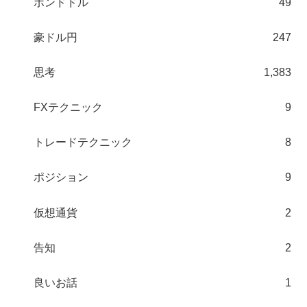
ポンドドル
49
豪ドル円
247
思考
1,383
FXテクニック
9
トレードテクニック
8
ポジション
9
仮想通貨
2
告知
2
良いお話
1